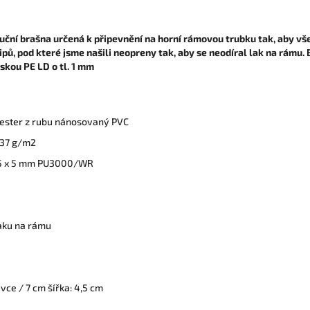
uční brašna určená k připevnění na horní rámovou trubku tak, aby vše
ů, pod které jsme našili neopreny tak, aby se neodíral lak na rámu. 
kou PE LD o tl. 1 mm
ester z rubu nánosovaný PVC
237 g/m2
3,5 x 5 mm PU3000/WR
aku na rámu
avce / 7 cm šířka: 4,5 cm