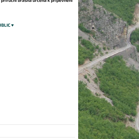
 příruční brašna určená k připevnění
BLIC ♥