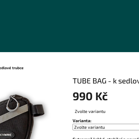
edlové trubce
TUBE BAG - k sedlo
990 Kč
Měrná
Zvolte variantu
cena:
Varianta: