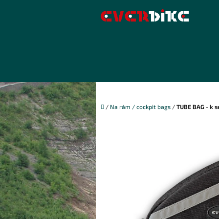
Přejít
na
obsah
Domů
/
Na rám / cockpit bags
/
TUBE BAG - k s