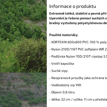
Informace o produktu
Extremně lehká, stabilní a pevná přír
Upevnění je řešeno pomocí suchých zip
brašny vyztuženy polyetylénovou des
Použité materiály:
- KORTEXIN 600x600 PVC: 100 % poly
- Nylon 210D/116T PVC softplain WR 
- Podšívka Nylon 70D/210T ripstop 
- Vnitří kapsička
- Suché zipy
- Neoprenové proužky jako ochrana l
- Voděodolný zip YKK
- Objem: 0,8 litru
- délka: 22 cm / výška: 11 cm u předst