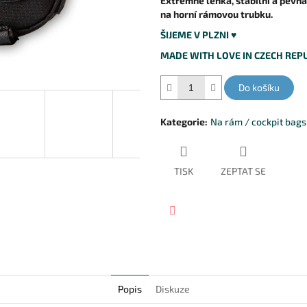
Extremně lehká, stabilní a pevná
na horní rámovou trubku.
ŠIJEME V PLZNI ♥
MADE WITH LOVE IN CZECH REPU
Do košíku
Kategorie
:
Na rám / cockpit bags
TISK
ZEPTAT SE
Facebook
Popis
Diskuze