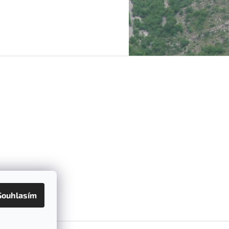
Souhlasím
ramu