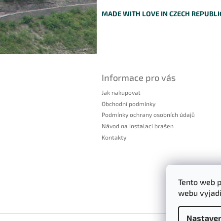
MADE WITH LOVE IN CZECH REPUBLI
Z
á
Informace pro vás
p
a
Jak nakupovat
t
Obchodní podmínky
í
Podmínky ochrany osobních údajů
Návod na instalaci brašen
Kontakty
Tento web p
webu vyjadř
Nastaven