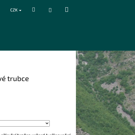
Nákupní
Hledat
Přihlášení
CZK
košík
vé trubce