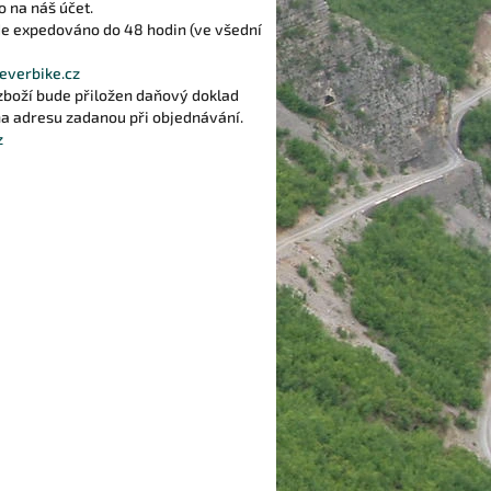
o na náš účet.
ude expedováno do 48 hodin (ve všední
everbike.cz
zboží bude přiložen daňový doklad
na adresu zadanou při objednávání.
z