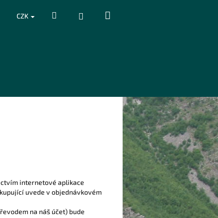
Nákupní
Hledat
Přihlášení
CZK
košík
ictvím internetové aplikace
u kupující uvede v objednávkovém
 převodem na náš účet) bude