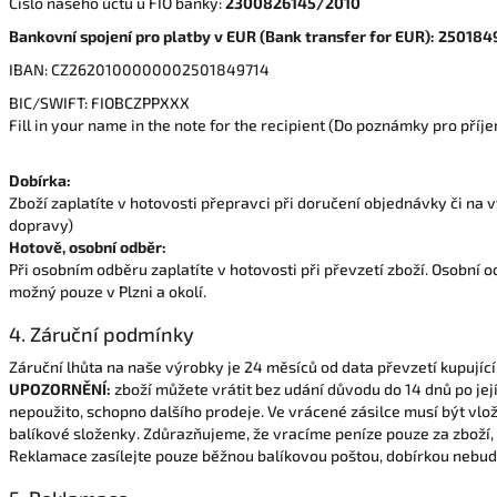
Číslo našeho účtu u FIO banky:
2300826145/2010
Bankovní spojení pro platby v EUR (Bank transfer for EUR):
250184
IBAN:
CZ2620100000002501849714
BIC/SWIFT:
FIOBCZPPXXX
Fill in your name in the note for the recipient (Do poznámky pro příj
Dobírka:
Zboží zaplatíte v hotovosti přepravci při doručení objednávky či na
dopravy)
Hotově, osobní odběr:
Při osobním odběru zaplatíte v hotovosti při převzetí zboží. Osobní 
možný pouze v Plzni a okolí.
4. Záruční podmínky
Záruční lhůta na naše výrobky je 24 měsíců od data převzetí kupujíc
UPOZORNĚNÍ:
zboží můžete vrátit bez udání důvodu do 14 dnů po jej
nepoužito, schopno dalšího prodeje. Ve vrácené zásilce musí být vlo
balíkové složenky. Zdůrazňujeme, že vracíme peníze pouze za zboží, 
Reklamace zasílejte pouze běžnou balíkovou poštou, dobírkou nebude