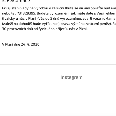
5. Reklamace
Při zjištění vady na výrobku v záruční lhůtě se na nás obraťte buď 
nebo tel. 731829395. Budete vyrozuměni, jak máte dále s Vaší reklam
(fyzicky u nás v Plzni) Vás do 5 dnů vyrozumíme, zda-li vaše rekla
(zaleží na dohodě) bude vyřízena (oprava,výměna, vrácení peněz). 
30 pracovních dnů od fyzického přijetí u nás v Plzni.
V Plzni dne 24. 4. 2020
Instagram