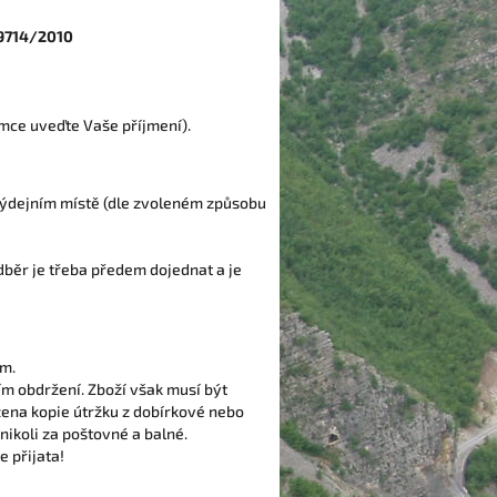
9714/2010
emce uveďte Vaše příjmení).
 výdejním místě (dle zvoleném způsobu
odběr je třeba předem dojednat a je
ím.
ím obdržení. Zboží však musí být
žena kopie útržku z dobírkové nebo
nikoli za poštovné a balné.
 přijata!