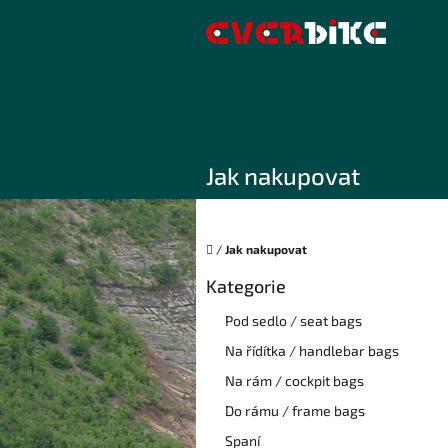
Přejít
na
obsah
Jak nakupovat
Domů
/
Jak nakupovat
P
Kategorie
Přeskočit
o
kategorie
s
Pod sedlo / seat bags
t
Na řídítka / handlebar bags
r
a
Na rám / cockpit bags
n
Do rámu / frame bags
n
í
Spaní