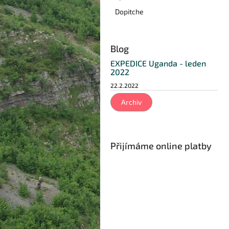
p
Dopitche
a
n
e
Blog
l
EXPEDICE Uganda - leden
2022
22.2.2022
Archiv
Přijímáme online platby