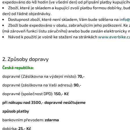
expedováno do 48 hodin (ve všední den) od připsání platby kupujícíh
Zboží, které je skladem a kupující zvolí platbu formou dobírky, b
den) od řádné objednávky.
Dostupnost zboží, které není skladem, Vám bude sdělena na
info@
Zboží bude expedováno v obalu, zabraňujícím jeho poškození. Ke 
(má zároveň funkci listu záručního) anebo bude zaslán elektronicky 
Návod k použití je volně ke stažení na stránkách
www.everbike.c
2. Způsoby dopravy
Česká republika:
dopravné (Zásilkovna na výdejní místo):
70,-
dopravné (zásilkovna na Vaši adresu):
90,-
dopravné (společnost DPD):
150,- Kč
při nákupu nad 3500,- dopravné neúčtujeme
způsob platby
bankovním převodem:
zdarma
dobírka:
25,- Kč